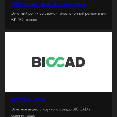
"Юнтолово". Как это снималось
Отчётный ролик со съёмок телевизионной рекламы для
ЖК "Юнтолово"
BIOCAD - BSW
Отчётное видео c научного съезда BIOCAD в
Калининграде