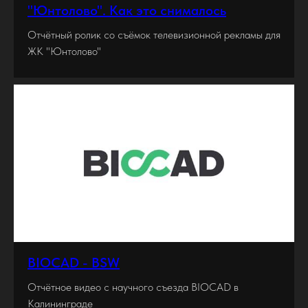
"Юнтолово". Как это снималось
Отчётный ролик со съёмок телевизионной рекламы для
ЖК "Юнтолово"
BIOCAD - BSW
Отчётное видео c научного съезда BIOCAD в
Калининграде